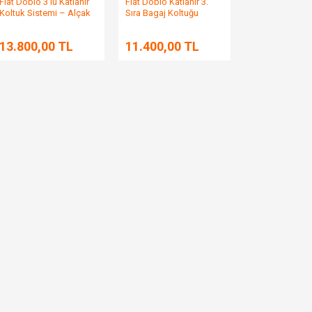
Fiat Doblo 3’lü Katlanır
Fiat Doblo Katlanır 3.
Koltuk Sistemi – Alçak
Sıra Bagaj Koltuğu
Ayaklı
13.800,00 TL
11.400,00 TL