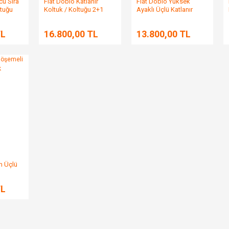
cü Sıra
Fiat Doblo Katlanır
Fiat Doblo Yüksek
ltuğu
Koltuk / Koltuğu 2+1
Ayaklı Üçlü Katlanır
üçlü
Koltuk
TL
16.800,00 TL
13.800,00 TL
m Üçlü
TL