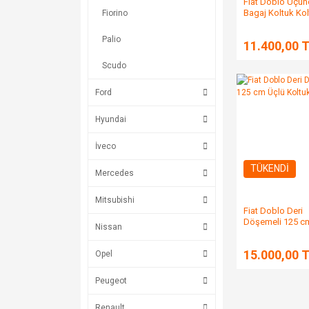
Fiat Doblo Üçün
Bagaj Koltuk Ko
Fiorino
Palio
11.400,00 
Scudo
Ford
Hyundai
İveco
TÜKENDİ
Mercedes
Mitsubishi
Fiat Doblo Deri
Döşemeli 125 c
Nissan
Koltuk
15.000,00 
Opel
Peugeot
Renault