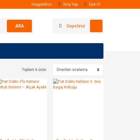
Hoşgeldiniz
Giriş Yap
Üye Ol
ARA
Sepetiniz
Toplam 6 ürün