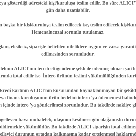
eya gösterdiği adresteki kişi/kuruluşa teslim edilir. Bu süre ALICI
gün daha uzatılabilir.
başka bir kişi/kuruluşa teslim edilecek ise, teslim edilecek kişi/k
Hemenalucuzal sorumlu tutulamaz.
m, eksiksiz, siparişte belirtilen niteliklere uygun ve varsa garanti 
edilmesinden sorumludur.
delinin ALICI'nın tercih ettigi ödeme şekli ile ödenmiş olması şar
rında iptal edilir ise, İntero ürünün teslimi yükümlülüğünden kurt
kredi kartının ALICI'nın kusurundan kaynaklanmayan bir şekilde 
 veya finans kuruluşunun ürün bedelini intero 'ya ödememesi halind
 içinde intero 'ya gönderilmesi zorunludur. Bu takdirde nakliye gid
ngelleyen hava muhalefeti, ulaşımın kesilmesi gibi olağanüstü dur
ildirmekle yükümlüdür. Bu takdirde ALICI siparişin iptal edilmes
ngelleyici durumun ortadan kalkmasına kadar ertelenmesi haklarında