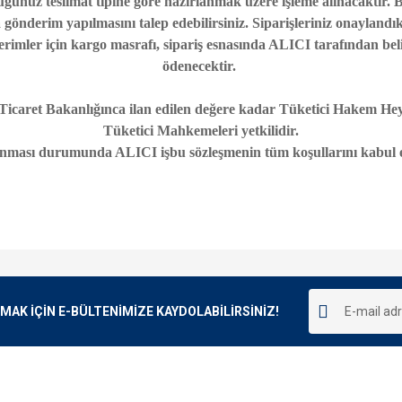
duğunuz teslimat tipine göre hazırlanmak üzere işleme alınacaktır. 
a gönderim yapılmasını talep edebilirsiniz. Siparişleriniz onaylan
erimler için kargo masrafı, sipariş esnasında ALICI tarafından belir
ödenecektir.
icaret Bakanlığınca ilan edilen değere kadar Tüketici Hakem Heye
Tüketici Mahkemeleri yetkilidir.
anması durumunda ALICI işbu sözleşmenin tüm koşullarını kabul et
K İÇİN E-BÜLTENİMİZE KAYDOLABİLİRSİNİZ!