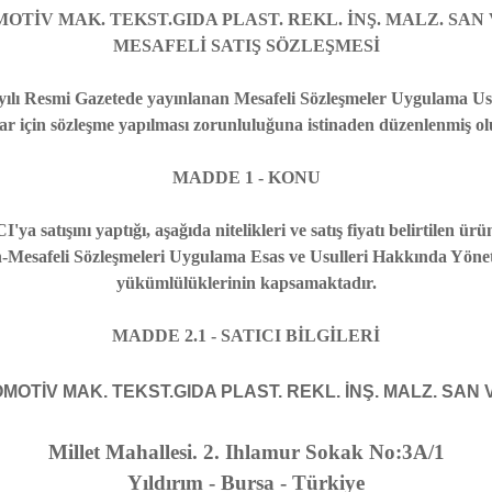
TİV MAK. TEKST.GIDA PLAST. REKL. İNŞ. MALZ. SAN VE
MESAFELİ SATIŞ SÖZLEŞMESİ
ayılı Resmi Gazetede yayınlanan Mesafeli Sözleşmeler Uygulama U
şlar için sözleşme yapılması zorunluluğuna istinaden düzenlenmiş ol
MADDE 1 - KONU
atışını yaptığı, aşağıda nitelikleri ve satış fiyatı belirtilen ürünün
Mesafeli Sözleşmeleri Uygulama Esas ve Usulleri Hakkında Yönetm
yükümlülüklerinin kapsamaktadır.
MADDE 2.1 - SATICI BİLGİLERİ
OTİV MAK. TEKST.GIDA PLAST. REKL. İNŞ. MALZ. SAN VE 
Millet Mahallesi. 2. Ihlamur Sokak No:3A/1
Yıldırım - Bursa - Türkiye