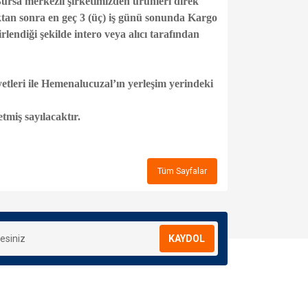
Bursa merkezli şirketimizden ürünleri direk
dıktan sonra en geç 3 (üç) iş günü sonunda Kargo
lendiği şekilde intero veya alıcı tarafından
tleri ile Hemenalucuzal’ın yerleşim yerindeki
miş sayılacaktır.
Tüm Sayfalar
KAYDOL