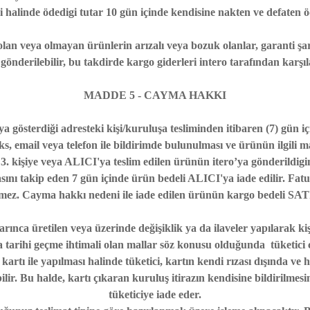
i halinde ödedigi tutar 10 gün içinde kendisine nakten ve defaten ö
 olan veya olmayan ürünlerin arızalı veya bozuk olanlar, garanti şar
 gönderilebilir, bu takdirde kargo giderleri intero tarafından karşıl
MADDE 5 - CAYMA HAKKI
 gösterdiği adresteki kişi/kuruluşa tesliminden itibaren (7) gün 
faks, email veya telefon ile bildirimde bulunulması ve ürünün ilgil
 3. kişiye veya ALICI'ya teslim edilen ürünün itero’ya gönderildigine
sını takip eden 7 gün içinde ürün bedeli ALICI'ya iade edilir. Fat
mez. Cayma hakkı nedeni ile iade edilen ürünün kargo bedeli SATI
arınca üretilen veya üzerinde değişiklik ya da ilaveler yapılarak kişiye 
 tarihi geçme ihtimali olan mallar söz konusu olduğunda tüketici
rtı ile yapılması halinde tüketici, kartın kendi rızası dışında ve 
bilir. Bu halde, kartı çıkaran kuruluş itirazın kendisine bildirilmes
tüketiciye iade eder.