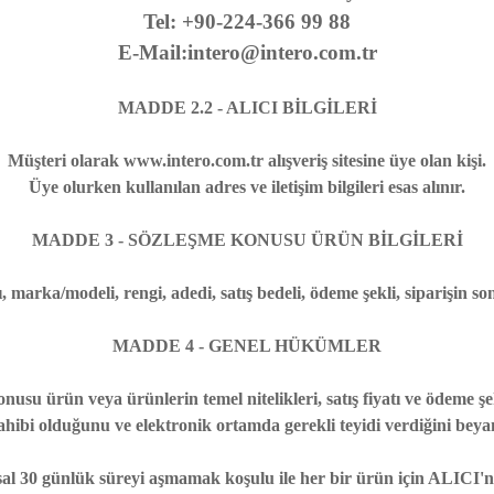
Tel:
+90-224-366 99 88
E-Mail:intero@intero.com.tr
MADDE 2.2 - ALICI BİLGİLERİ
Müşteri olarak www.intero.com.tr alışveriş sitesine üye olan kişi.
Üye olurken kullanılan adres ve iletişim bilgileri esas alınır.
MADDE 3 - SÖZLEŞME KONUSU ÜRÜN BİLGİLERİ
 marka/modeli, rengi, adedi, satış bedeli, ödeme şekli, siparişin s
MADDE 4 - GENEL HÜKÜMLER
usu ürün veya ürünlerin temel nitelikleri, satış fiyatı ve ödeme şek
sahibi olduğunu ve elektronik ortamda gerekli teyidi verdiğini beya
al 30 günlük süreyi aşmamak koşulu ile her bir ürün için ALICI'nı