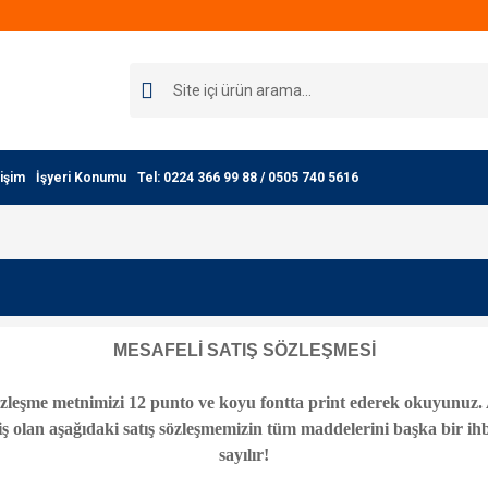
işim
İşyeri Konumu
Tel: 0224 366 99 88 / 0505 740 5616
MESAFELİ SATIŞ SÖZLEŞMESİ
özleşme metnimizi 12 punto ve koyu fontta print ederek okuyunuz. Ay
ş olan aşağıdaki satış sözleşmemizin tüm maddelerini başka bir 
sayılır!