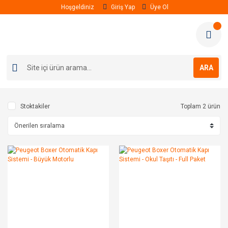
Hoşgeldiniz
Giriş Yap
Üye Ol
ARA
Stoktakiler
Toplam 2 ürün