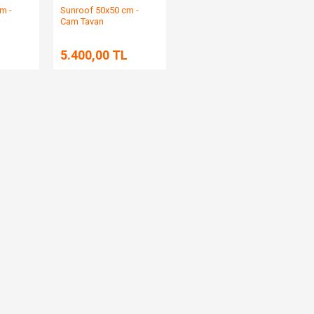
m -
Sunroof 50x50 cm -
Cam Tavan
L
5.400,00 TL