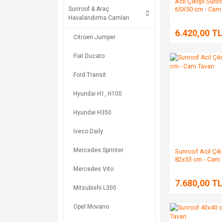
Acil Çıkışlı Sunr
65X50 cm - Cam
Sunroof & Araç
Havalandırma Camları
6.420,00 T
Citroen Jumper
Fiat Ducato
Ford Transit
Hyundai H1, H100
Hyundai H350
Iveco Daily
Mercedes Sprinter
Sunroof Acil Çıkı
82x53 cm - Cam
Mercedes Vito
7.680,00 T
Mitsubishi L300
Opel Movano