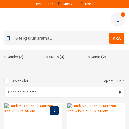
Hoşgeldiniz
Giriş Yap
Üye Ol
ARA
Combo
(3)
Vivaro
(3)
Corsa
(2)
Stoktakiler
Toplam 8 ürün