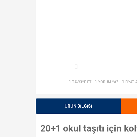
TAVSİYE ET
YORUM YAZ
FİYAT 
ÜRÜN BİLGİSİ
20+1 okul taşıtı için k