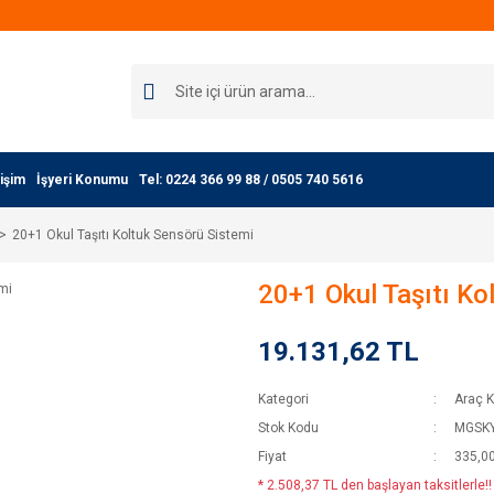
işim
İşyeri Konumu
Tel: 0224 366 99 88 / 0505 740 5616
20+1 Okul Taşıtı Koltuk Sensörü Sistemi
20+1 Okul Taşıtı Ko
19.131,62 TL
Kategori
Araç K
Stok Kodu
MGSK
Fiyat
335,0
* 2.508,37 TL den başlayan taksitlerle!!