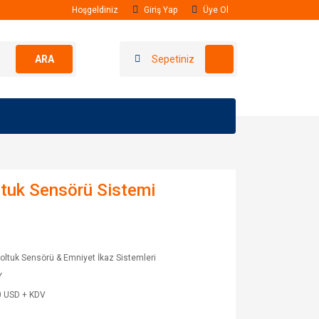
Hoşgeldiniz
Giriş Yap
Üye Ol
ARA
Sepetiniz
ltuk Sensörü Sistemi
oltuk Sensörü & Emniyet İkaz Sistemleri
Y
0 USD + KDV