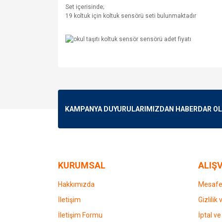
Set içerisinde;
19 koltuk için koltuk sensörü seti bulunmaktadır
Bu ürünün fiyat bilgisi, resim, ürün açıklamalarında v
Görüş ve önerileriniz için teşekkür ederiz.
Ürün resmi kalitesiz, bozuk veya görüntülenemiyo
KAMPANYA DUYURULARIMIZDAN HABERDAR OLMA
Ürün açıklamasında eksik bilgiler bulunuyor.
Ürün bilgilerinde hatalar bulunuyor.
Ürün fiyatı diğer sitelerden daha pahalı.
Bu ürüne benzer farklı alternatifler olmalı.
KURUMSAL
ALIŞV
Hakkımızda
Mesafel
İletişim
Gizlilik
İletişim Formu
İptal ve