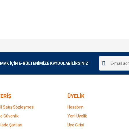
e diğer konularda yetersiz gördüğünüz noktaları öneri formunu kullanarak tarafımı
Bu ürüne ilk yorumu siz yapın!
r.
K İÇİN E-BÜLTENİMİZE KAYDOLABİLİRSİNİZ!
Yorum Yaz
ERİŞ
ÜYELİK
i Satış Sözleşmesi
Hesabım
 ve Güvenlik
Yeni Üyelik
 İade Şartları
Üye Girişi