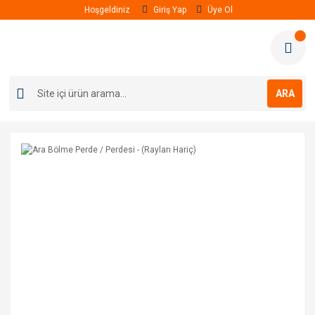
Hoşgeldiniz
Giriş Yap
Üye Ol
ARA