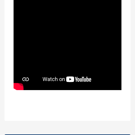
Bu ürünün fiyat bilgisi, resim, ürün açıklamalarında ve diğer
konularda yetersiz gördüğünüz noktaları öneri formunu
Bu ürüne ilk yorumu siz yapın!
kullanarak tarafımıza iletebilirsiniz.