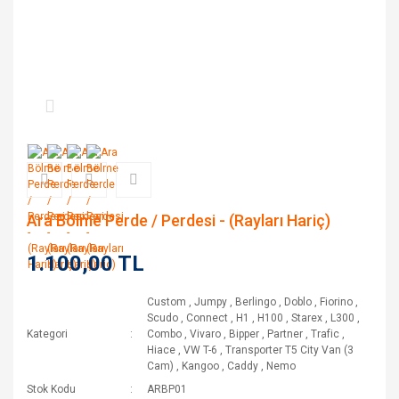
Ara Bölme Perde / Perdesi - (Rayları Hariç)
1.100,00 TL
Custom
,
Jumpy
,
Berlingo
,
Doblo
,
Fiorino
,
Scudo
,
Connect
,
H1
,
H100
,
Starex
,
L300
,
Kategori
Combo
,
Vivaro
,
Bipper
,
Partner
,
Trafic
,
Hiace
,
VW T-6
,
Transporter T5 City Van (3
Cam)
,
Kangoo
,
Caddy
,
Nemo
Stok Kodu
ARBP01