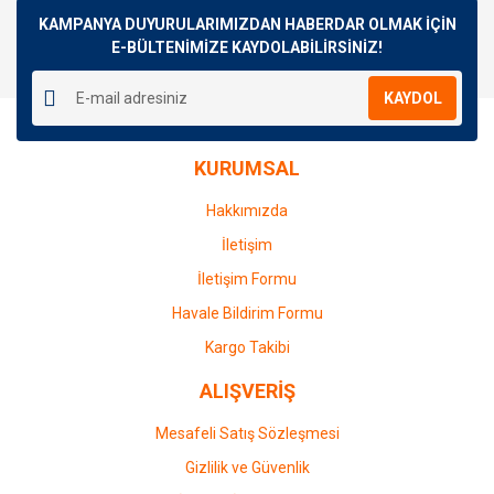
Görüş ve önerileriniz için teşekkür ederiz.
KAMPANYA DUYURULARIMIZDAN HABERDAR OLMAK İÇİN
E-BÜLTENİMİZE KAYDOLABİLİRSİNİZ!
Yorum Yaz
Ürün resmi kalitesiz, bozuk veya görüntülenemiyor.
KAYDOL
Ürün açıklamasında eksik bilgiler bulunuyor.
Ürün bilgilerinde hatalar bulunuyor.
KURUMSAL
Ürün fiyatı diğer sitelerden daha pahalı.
Bu ürüne benzer farklı alternatifler olmalı.
Hakkımızda
İletişim
İletişim Formu
Havale Bildirim Formu
Gönder
Kargo Takibi
ALIŞVERİŞ
Mesafeli Satış Sözleşmesi
Gizlilik ve Güvenlik