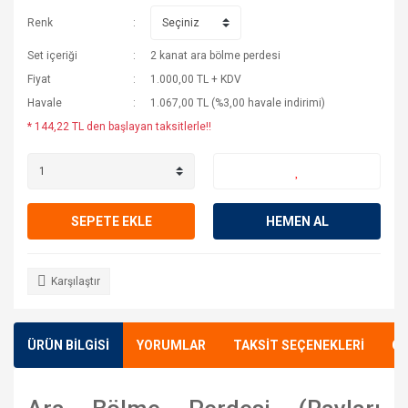
Renk
Set içeriği
2 kanat ara bölme perdesi
Fiyat
1.000,00 TL + KDV
Havale
1.067,00 TL (%3,00 havale indirimi)
* 144,22 TL den başlayan taksitlerle!!
SEPETE EKLE
HEMEN AL
Karşılaştır
ÜRÜN BİLGİSİ
YORUMLAR
TAKSİT SEÇENEKLERİ
ÖN