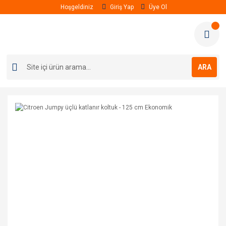
Hoşgeldiniz
Giriş Yap
Üye Ol
ARA