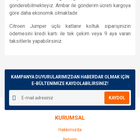
gönderebilmekteyiz. Ambar ile gönderim ücreti kargoya
göre daha ekonomik olmaktadır.
Citroen Jumper üçlü katlanır koltuk siparişinizin
ödemesini kredi kartı ile tek çekim veya 9 aya varan
taksitlerle yapabilirsiniz.
Bu ürünün fiyat bilgisi, resim, ürün açıklamalarında ve diğer
konularda yetersiz gördüğünüz noktaları öneri formunu
Bu ürüne ilk yorumu siz yapın!
kullanarak tarafımıza iletebilirsiniz.
Görüş ve önerileriniz için teşekkür ederiz.
KAMPANYA DUYURULARIMIZDAN HABERDAR OLMAK İÇİN
E-BÜLTENİMİZE KAYDOLABİLİRSİNİZ!
Yorum Yaz
Ürün resmi kalitesiz, bozuk veya görüntülenemiyor.
KAYDOL
Ürün açıklamasında eksik bilgiler bulunuyor.
Ürün bilgilerinde hatalar bulunuyor.
KURUMSAL
Ürün fiyatı diğer sitelerden daha pahalı.
Bu ürüne benzer farklı alternatifler olmalı.
Hakkımızda
İletişim