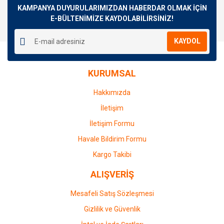
Görüş ve önerileriniz için teşekkür ederiz.
KAMPANYA DUYURULARIMIZDAN HABERDAR OLMAK İÇİN
E-BÜLTENİMİZE KAYDOLABİLİRSİNİZ!
Yorum Yaz
Ürün resmi kalitesiz, bozuk veya görüntülenemiyor.
KAYDOL
Ürün açıklamasında eksik bilgiler bulunuyor.
Ürün bilgilerinde hatalar bulunuyor.
KURUMSAL
Ürün fiyatı diğer sitelerden daha pahalı.
Bu ürüne benzer farklı alternatifler olmalı.
Hakkımızda
İletişim
İletişim Formu
Havale Bildirim Formu
Gönder
Kargo Takibi
ALIŞVERİŞ
Mesafeli Satış Sözleşmesi
Gizlilik ve Güvenlik