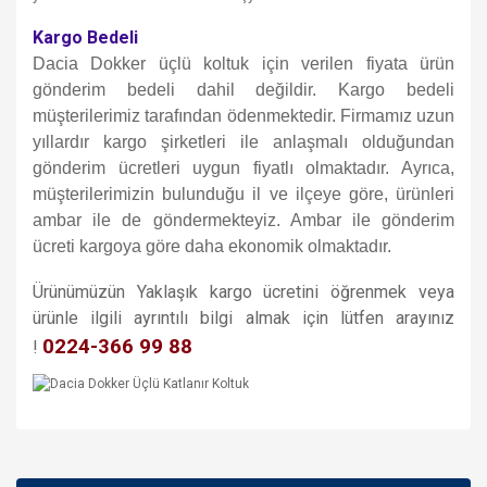
Kargo Bedeli
Dacia Dokker üçlü koltuk için verilen fiyata ürün
gönderim bedeli dahil değildir. Kargo bedeli
müşterilerimiz tarafından ödenmektedir. Firmamız uzun
yıllardır kargo şirketleri ile anlaşmalı olduğundan
gönderim ücretleri uygun fiyatlı olmaktadır. Ayrıca,
müşterilerimizin bulunduğu il ve ilçeye göre, ürünleri
ambar ile de göndermekteyiz. Ambar ile gönderim
ücreti kargoya göre daha ekonomik olmaktadır.
Ürünümüzün Yaklaşık kargo ücretini öğrenmek veya
ürünle ilgili ayrıntılı bilgi almak için lütfen arayınız
0224-366 99 88
!
Bu ürünün fiyat bilgisi, resim, ürün açıklamalarında ve diğer
konularda yetersiz gördüğünüz noktaları öneri formunu
Bu ürüne ilk yorumu siz yapın!
kullanarak tarafımıza iletebilirsiniz.