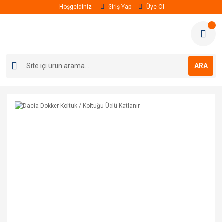
Hoşgeldiniz
Giriş Yap
Üye Ol
ARA