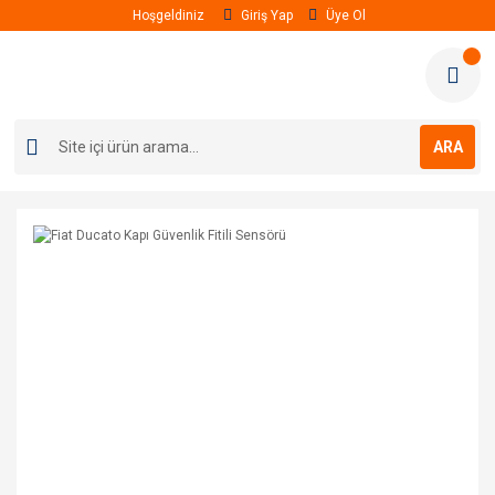
Hoşgeldiniz
Giriş Yap
Üye Ol
ARA