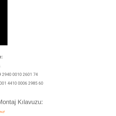
z:
.
9 2940 0010 2601 74
001 4410 0006 2985 60
Montaj Kılavuzu:
nız!