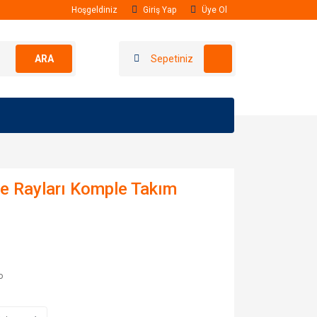
Hoşgeldiniz
Giriş Yap
Üye Ol
ARA
Sepetiniz
ve Rayları Komple Takım
o