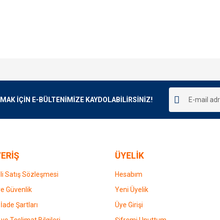
e diğer konularda yetersiz gördüğünüz noktaları öneri formunu kullanarak tarafımı
Bu ürüne ilk yorumu siz yapın!
r.
K İÇİN E-BÜLTENİMİZE KAYDOLABİLİRSİNİZ!
Yorum Yaz
ERİŞ
ÜYELİK
i Satış Sözleşmesi
Hesabım
 ve Güvenlik
Yeni Üyelik
 İade Şartları
Üye Girişi
Gönder