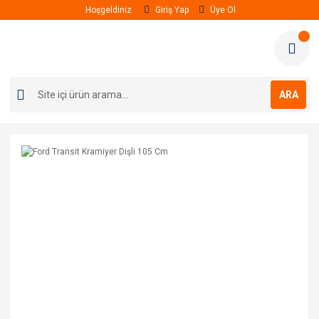
Hoşgeldiniz
Giriş Yap
Üye Ol
ARA