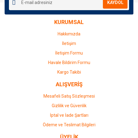
KAYDOL
Ürün açıklamasında eksik bilgiler bulunuyor.
Ürün bilgilerinde hatalar bulunuyor.
KURUMSAL
Ürün fiyatı diğer sitelerden daha pahalı.
Bu ürüne benzer farklı alternatifler olmalı.
Hakkımızda
İletişim
İletişim Formu
Havale Bildirim Formu
Gönder
Kargo Takibi
ALIŞVERİŞ
Mesafeli Satış Sözleşmesi
Gizlilik ve Güvenlik
İptal ve İade Şartları
Ödeme ve Teslimat Bilgileri
ÜYELİK