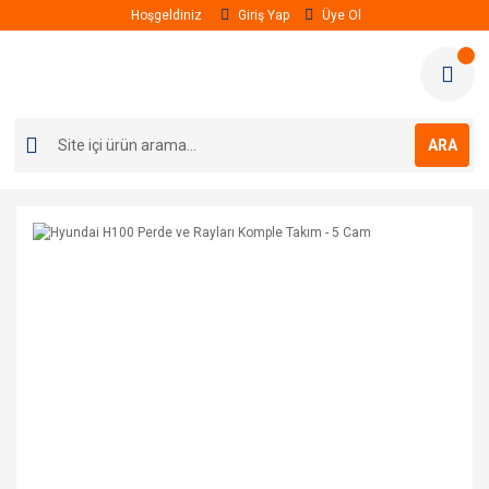
Hoşgeldiniz
Giriş Yap
Üye Ol
ARA