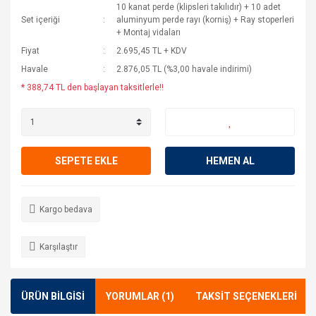
10 kanat perde (klipsleri takılıdır) + 10 adet
Set içeriği
aluminyum perde rayı (korniş) + Ray stoperleri
+ Montaj vidaları
Fiyat
2.695,45 TL + KDV
Havale
2.876,05 TL (%3,00 havale indirimi)
* 388,74 TL den başlayan taksitlerle!!
SEPETE EKLE
HEMEN AL
Kargo bedava
Karşılaştır
ÜRÜN BİLGİSİ
YORUMLAR (1)
TAKSİT SEÇENEKLERİ