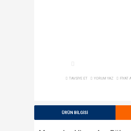
TAVSİYE ET
YORUM YAZ
FİYAT 
ÜRÜN BİLGİSİ