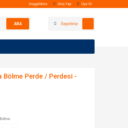
Hoşgeldiniz
Giriş Yap
Üye Ol
ARA
Sepetiniz
 Bölme Perde / Perdesi -
-Bölme