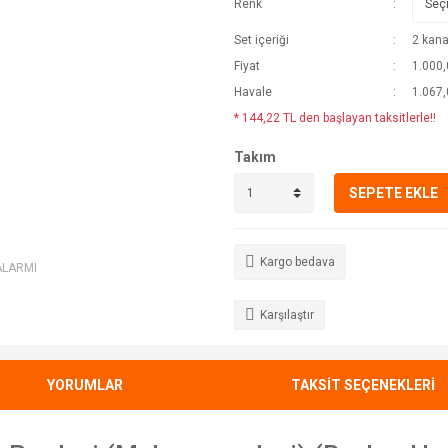
Renk
Set içeriği
2 kana
Fiyat
1.000,
Havale
1.067,
* 144,22 TL den başlayan taksitlerle!!
Takım
SEPETE EKLE
Kargo bedava
ALARMI
Karşılaştır
YORUMLAR
TAKSİT SEÇENEKLERİ