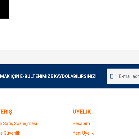
e diğer konularda yetersiz gördüğünüz noktaları öneri formunu kullanarak tarafımı
Bu ürüne ilk yorumu siz yapın!
r.
K İÇİN E-BÜLTENİMİZE KAYDOLABİLİRSİNİZ!
Yorum Yaz
ERİŞ
ÜYELİK
i Satış Sözleşmesi
Hesabım
 ve Güvenlik
Yeni Üyelik