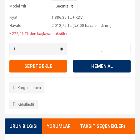
Model Yılı
Fiyat
1.886,36 TL + KDV
Havale
2.012,75 TL (%3,00 havale indirimi)
* 272,06 TL den başlayan taksitlerle!!
SEPETE EKLE
HEMEN AL
Kargo bedava
Karşılaştır
ÜRÜN BİLGİSİ
YORUMLAR
TAKSİT SEÇENEKLERİ
ÖN