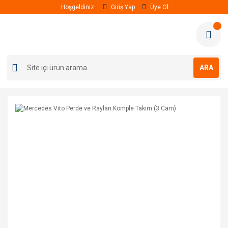
Hoşgeldiniz
Giriş Yap
Üye Ol
ARA