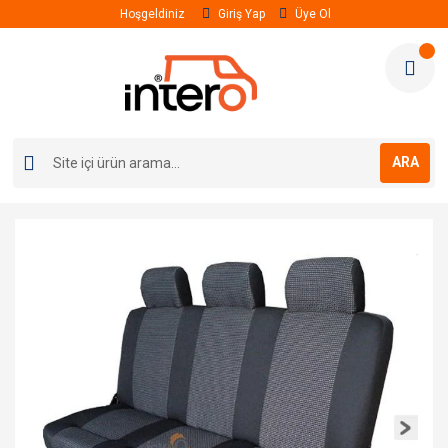
Hoşgeldiniz
Giriş Yap
Üye Ol
ARA