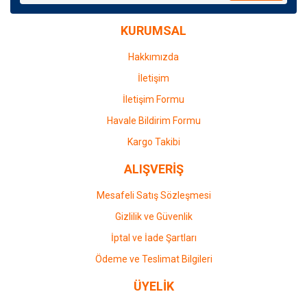
Ürün bilgilerinde hatalar bulunuyor.
KURUMSAL
Ürün fiyatı diğer sitelerden daha pahalı.
Bu ürüne benzer farklı alternatifler olmalı.
Hakkımızda
İletişim
İletişim Formu
Havale Bildirim Formu
Gönder
Kargo Takibi
ALIŞVERİŞ
Mesafeli Satış Sözleşmesi
Gizlilik ve Güvenlik
İptal ve İade Şartları
Ödeme ve Teslimat Bilgileri
ÜYELİK