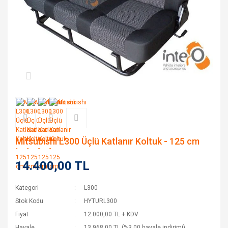
Mitsubishi L300 Üçlü Katlanır Koltuk - 125 cm
14.400,00 TL
Kategori
L300
Stok Kodu
HYTURL300
Fiyat
12.000,00 TL + KDV
Havale
13.968,00 TL (%3,00 havale indirimi)