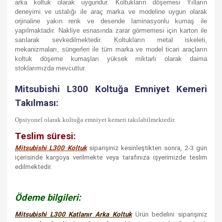
arka koltuk olarak uygundur.
Koltukların döşemesi Yılların
deneyimi ve ustalığı ile araç marka ve modeline uygun olarak
orjinaline yakın renk ve desende laminasyonlu kumaş ile
yapılmaktadır. Nakliye esnasında zarar görmemesi için karton ile
sarılarak sevkedilmektedir. Koltukların metal iskeleti,
mekanizmaları, süngerleri ile
tüm marka ve model ticari araçların
koltuk döşeme kumaşları
yüksek miktarlı olarak daima
stoklarımızda mevcuttur.
Mitsubishi L300 Koltuğa Emniyet Kemeri
Takılması:
Opsiyonel olarak koltuğa emniyet kemeri takılabilmektedir.
Teslim süresi:
Mitsubishi L300 Koltuk
siparişiniz kesinleştikten sonra, 2-3 gün
içerisinde kargoya verilmekte veya tarafınıza işyerimizde teslim
edilmektedir.
Ödeme bilgileri:
Mitsubishi L300 Katlanır Arka Koltuk
Ürün bedelini siparişiniz