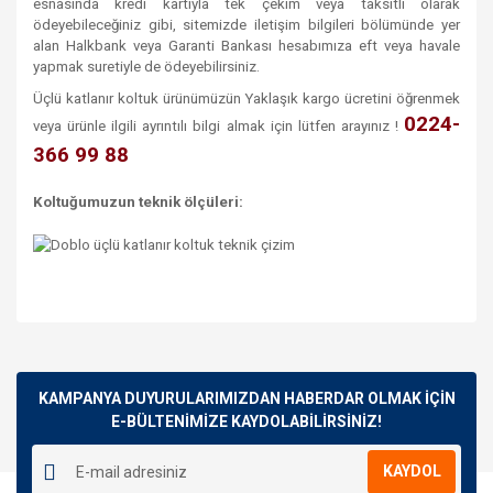
esnasında kredi kartıyla tek çekim veya taksitli olarak
ödeyebileceğiniz gibi, sitemizde iletişim bilgileri bölümünde yer
alan Halkbank veya Garanti Bankası hesabımıza eft veya havale
yapmak suretiyle de ödeyebilirsiniz.
Üçlü katlanır koltuk ürünümüzün Yaklaşık kargo ücretini öğrenmek
0224-
veya ürünle ilgili ayrıntılı bilgi almak için lütfen arayınız !
366 99 88
Koltuğumuzun teknik ölçüleri:
Bu ürünün fiyat bilgisi, resim, ürün açıklamalarında ve diğer
konularda yetersiz gördüğünüz noktaları öneri formunu
Bu ürüne ilk yorumu siz yapın!
kullanarak tarafımıza iletebilirsiniz.
Görüş ve önerileriniz için teşekkür ederiz.
KAMPANYA DUYURULARIMIZDAN HABERDAR OLMAK İÇİN
E-BÜLTENİMİZE KAYDOLABİLİRSİNİZ!
Yorum Yaz
Ürün resmi kalitesiz, bozuk veya görüntülenemiyor.
KAYDOL
Ürün açıklamasında eksik bilgiler bulunuyor.