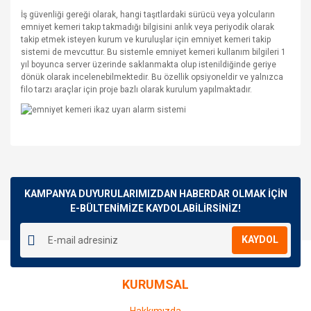
İş güvenliği gereği olarak, hangi taşıtlardaki sürücü veya yolcuların
emniyet kemeri takıp takmadığı bilgisini anlık veya periyodik olarak
takip etmek isteyen kurum ve kuruluşlar için emniyet kemeri takip
sistemi de mevcuttur. Bu sistemle emniyet kemeri kullanım bilgileri 1
yıl boyunca server üzerinde saklanmakta olup istenildiğinde geriye
dönük olarak incelenebilmektedir. Bu özellik opsiyoneldir ve yalnızca
filo tarzı araçlar için proje bazlı olarak kurulum yapılmaktadır.
Bu ürünün fiyat bilgisi, resim, ürün açıklamalarında ve diğer
konularda yetersiz gördüğünüz noktaları öneri formunu
Bu ürüne ilk yorumu siz yapın!
kullanarak tarafımıza iletebilirsiniz.
Görüş ve önerileriniz için teşekkür ederiz.
KAMPANYA DUYURULARIMIZDAN HABERDAR OLMAK İÇİN
E-BÜLTENİMİZE KAYDOLABİLİRSİNİZ!
Yorum Yaz
Ürün resmi kalitesiz, bozuk veya görüntülenemiyor.
KAYDOL
Ürün açıklamasında eksik bilgiler bulunuyor.
Ürün bilgilerinde hatalar bulunuyor.
KURUMSAL
Ürün fiyatı diğer sitelerden daha pahalı.
Bu ürüne benzer farklı alternatifler olmalı.
Hakkımızda