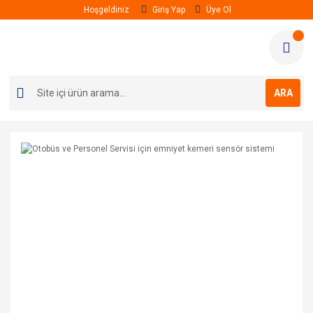
Hoşgeldiniz
Giriş Yap
Üye Ol
ARA