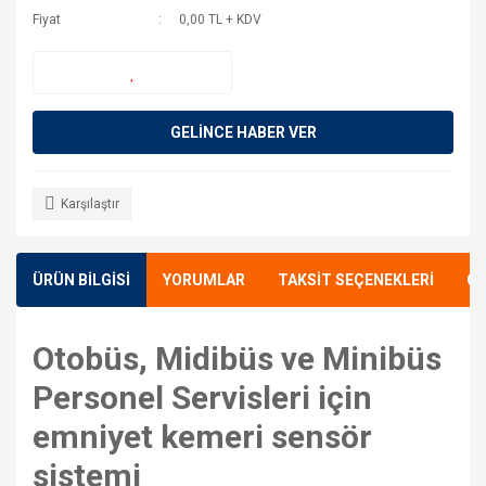
Fiyat
0,00 TL + KDV
GELİNCE HABER VER
Karşılaştır
ÜRÜN BİLGİSİ
YORUMLAR
TAKSİT SEÇENEKLERİ
ÖN
Otobüs, Midibüs ve Minibüs
Personel Servisleri için
emniyet kemeri sensör
sistemi