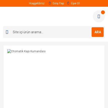
Hoşgeldiniz
Giriş Yap
Üye Ol
ARA