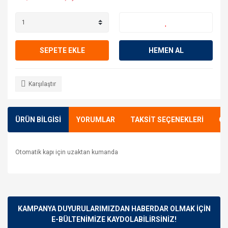
SEPETE EKLE
HEMEN AL
Karşılaştır
ÜRÜN BİLGİSİ
YORUMLAR
TAKSİT SEÇENEKLERİ
ÖN
Otomatik kapı için uzaktan kumanda
Bu ürünün fiyat bilgisi, resim, ürün açıklamalarında ve diğer
konularda yetersiz gördüğünüz noktaları öneri formunu
Bu ürüne ilk yorumu siz yapın!
kullanarak tarafımıza iletebilirsiniz.
Görüş ve önerileriniz için teşekkür ederiz.
KAMPANYA DUYURULARIMIZDAN HABERDAR OLMAK İÇİN
E-BÜLTENİMİZE KAYDOLABİLİRSİNİZ!
Yorum Yaz