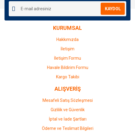
Ürün resmi kalitesiz, bozuk veya görüntülenemiyor.
KAYDOL
Ürün açıklamasında eksik bilgiler bulunuyor.
Ürün bilgilerinde hatalar bulunuyor.
KURUMSAL
Ürün fiyatı diğer sitelerden daha pahalı.
Bu ürüne benzer farklı alternatifler olmalı.
Hakkımızda
İletişim
İletişim Formu
Havale Bildirim Formu
Gönder
Kargo Takibi
ALIŞVERİŞ
Mesafeli Satış Sözleşmesi
Gizlilik ve Güvenlik
İptal ve İade Şartları
Ödeme ve Teslimat Bilgileri