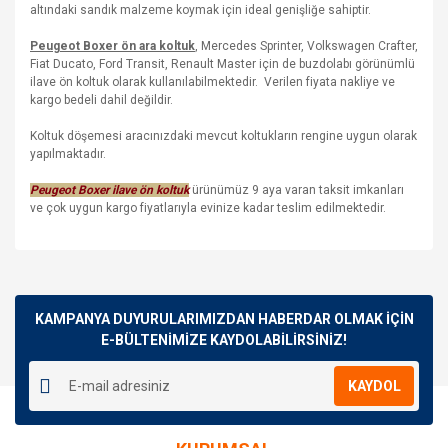
altındaki sandık malzeme koymak için ideal genişliğe sahiptir.
Peugeot Boxer ön ara koltuk
, Mercedes Sprinter, Volkswagen Crafter,
Fiat Ducato, Ford Transit, Renault Master için de buzdolabı görünümlü
ilave ön koltuk olarak kullanılabilmektedir. Verilen fiyata nakliye ve
kargo bedeli dahil değildir.
Koltuk döşemesi aracınızdaki mevcut koltukların rengine uygun olarak
yapılmaktadır.
Peugeot Boxer ilave ön koltuk
ürünümüz 9 aya varan taksit imkanları
ve çok uygun kargo fiyatlarıyla evinize kadar teslim edilmektedir.
Bu ürünün fiyat bilgisi, resim, ürün açıklamalarında ve diğer
konularda yetersiz gördüğünüz noktaları öneri formunu
Bu ürüne ilk yorumu siz yapın!
kullanarak tarafımıza iletebilirsiniz.
Görüş ve önerileriniz için teşekkür ederiz.
KAMPANYA DUYURULARIMIZDAN HABERDAR OLMAK İÇİN
E-BÜLTENİMİZE KAYDOLABİLİRSİNİZ!
Yorum Yaz
Ürün resmi kalitesiz, bozuk veya görüntülenemiyor.
KAYDOL
Ürün açıklamasında eksik bilgiler bulunuyor.
Ürün bilgilerinde hatalar bulunuyor.