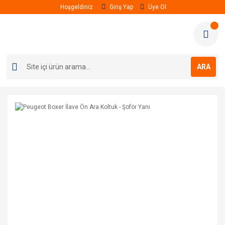
Hoşgeldiniz
Giriş Yap
Üye Ol
ARA