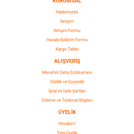
KURUMSAL
Ürün fiyatı diğer sitelerden daha pahalı.
Bu ürüne benzer farklı alternatifler olmalı.
Hakkımızda
İletişim
İletişim Formu
Havale Bildirim Formu
Gönder
Kargo Takibi
ALIŞVERİŞ
Mesafeli Satış Sözleşmesi
Gizlilik ve Güvenlik
İptal ve İade Şartları
Ödeme ve Teslimat Bilgileri
ÜYELİK
Hesabım
Yeni Üyelik