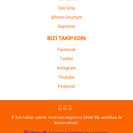
Üye Girişi
Şifremi Unuttum
Sepetiniz
BİZİ TAKİP EDİN
Facebook
Twitter
Instagram
Youtube
Pinterest
© Tüm hakları saklıdır. Kredi kartı bilgileriniz 256bit SSL sertifikası ile
korunmaktadır.
ile
ideasoft
e-