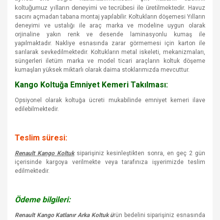
koltuğumuz yılların deneyimi ve tecrübesi ile üretilmektedir.
Havuz
sacını açmadan tabana montaj yapılabilir. Koltukların döşemesi Yılların
deneyimi ve ustalığı ile araç marka ve modeline uygun olarak
orjinaline yakın renk ve desende laminasyonlu kumaş ile
yapılmaktadır. Nakliye esnasında zarar görmemesi için karton ile
sarılarak sevkedilmektedir. Koltukların metal iskeleti, mekanizmaları,
süngerleri iletüm marka ve model ticari araçların koltuk döşeme
kumaşları yüksek miktarlı olarak daima stoklarımızda mevcuttur.
Kango Koltuğa Emniyet Kemeri Takılması:
Opsiyonel olarak koltuğa ücreti mukabilinde emniyet kemeri ilave
edilebilmektedir.
Teslim süresi:
Renault Kango Koltuk
siparişiniz kesinleştikten sonra, en geç 2 gün
içerisinde kargoya verilmekte veya tarafınıza işyerimizde teslim
edilmektedir.
Ödeme bilgileri:
Renault Kango Katlanır Arka Koltuk ü
rün bedelini siparişiniz esnasında