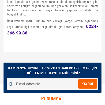
kredi kartıyla tek çekim veya taksitli olarak ödeyebileceğiniz gibi,
sitemizde iletişim bilgileri bölümünde yer alan Halkbank veya Garanti
Bankası hesabımıza eft veya havale yapmak suretiyle de
ödeyebilirsiniz.
Üçlü katlanır koltuk ürünümüzün Yaklaşık kargo ücretini öğrenmek
0224-
veya ürünle ilgili ayrıntılı bilgi almak için lütfen arayınız!
366 99 88
Bu ürünün fiyat bilgisi, resim, ürün açıklamalarında ve diğer
konularda yetersiz gördüğünüz noktaları öneri formunu
Bu ürüne ilk yorumu siz yapın!
kullanarak tarafımıza iletebilirsiniz.
Görüş ve önerileriniz için teşekkür ederiz.
KAMPANYA DUYURULARIMIZDAN HABERDAR OLMAK İÇİN
E-BÜLTENİMİZE KAYDOLABİLİRSİNİZ!
Yorum Yaz
Ürün resmi kalitesiz, bozuk veya görüntülenemiyor.
KAYDOL
Ürün açıklamasında eksik bilgiler bulunuyor.
Ürün bilgilerinde hatalar bulunuyor.
KURUMSAL
Ürün fiyatı diğer sitelerden daha pahalı.