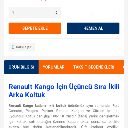
SEPETE EKLE
HEMEN AL
Karşılaştır
ÜRÜN BİLGİSİ
YORUMLAR
TAKSİT SEÇENEKLERİ
ÖN
Renault Kango İçin Üçüncü Sıra İkili
Arka Koltuk
Renault Kango katlanır ikili koltuk
ürünümüz aynı zamanda, Ford
Connect, Peugeot Partner, Renault Kangoo ve Citroen için de
Bagaj yerini genişletmek
uygundur. Koltuk genişliği 100-110 Cm'dir.
için koltuk sırtı oturağın üzerine kapanmakta, sonra da birlikte
ayrıca öne doğru katlanabilmektedir. Çift katlanır özellikli