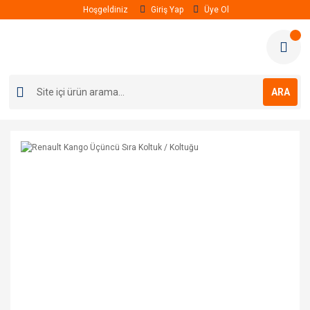
Hoşgeldiniz
Giriş Yap
Üye Ol
ARA