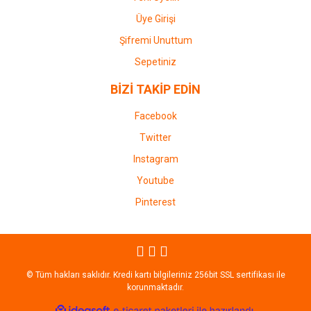
Üye Girişi
Şifremi Unuttum
Sepetiniz
BİZİ TAKİP EDİN
Facebook
Twitter
Instagram
Youtube
Pinterest
© Tüm hakları saklıdır. Kredi kartı bilgileriniz 256bit SSL sertifikası ile
korunmaktadır.
ile
ideasoft
e-