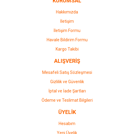
KURUMSAL
Ürün fiyatı diğer sitelerden daha pahalı.
Bu ürüne benzer farklı alternatifler olmalı.
Hakkımızda
İletişim
İletişim Formu
Havale Bildirim Formu
Gönder
Kargo Takibi
ALIŞVERİŞ
Mesafeli Satış Sözleşmesi
Gizlilik ve Güvenlik
İptal ve İade Şartları
Ödeme ve Teslimat Bilgileri
ÜYELİK
Hesabım
Yeni Üyelik