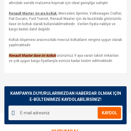
altındaki sandık malzeme koymak için ideal genişliğe sahiptir.
Renault Master ön ara koltuk
, Mercedes Sprinter, Volkswagen Crafter,
Fiat Ducato, Ford Transit, Renault Master için de buzdolabı görünümlü
ilave ön koltuk olarak kullanılabilmektedir. Verilen fiyata nakliye ve
kargo bedeli dahil değildir.
Koltuk döşemesi aracınızdaki mevcut koltukların rengine uygun olarak
yapılmaktadır.
Renault Master ilave ön koltuk
ürünümüz 9 aya varan taksit imkanları
ve çok uygun kargo fiyatlarıyla evinize kadar teslim edilmektedir.
Bu ürünün fiyat bilgisi, resim, ürün açıklamalarında ve diğer
konularda yetersiz gördüğünüz noktaları öneri formunu
Bu ürüne ilk yorumu siz yapın!
kullanarak tarafımıza iletebilirsiniz.
Görüş ve önerileriniz için teşekkür ederiz.
KAMPANYA DUYURULARIMIZDAN HABERDAR OLMAK İÇİN
E-BÜLTENİMİZE KAYDOLABİLİRSİNİZ!
Yorum Yaz
Ürün resmi kalitesiz, bozuk veya görüntülenemiyor.
KAYDOL
Ürün açıklamasında eksik bilgiler bulunuyor.
Ürün bilgilerinde hatalar bulunuyor.