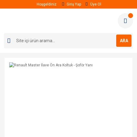
Hoşgeldiniz
Giriş Yap
Üye Ol
ARA