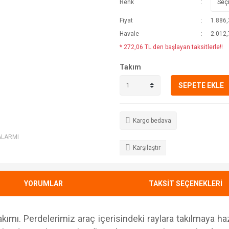
Renk
Fiyat
1.886,
Havale
2.012,
* 272,06 TL den başlayan taksitlerle!!
Takım
SEPETE EKLE
Kargo bedava
ALARMI
Karşılaştır
YORUMLAR
TAKSİT SEÇENEKLERİ
ımı. Perdelerimiz araç içerisindeki raylara takılmaya hazı