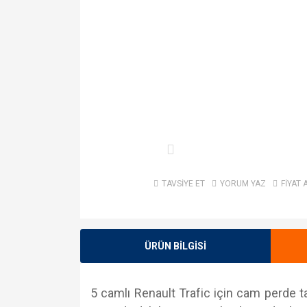
TAVSİYE ET
YORUM YAZ
FİYAT 
ÜRÜN BİLGİSİ
5 camlı Renault Trafic için cam perde tak