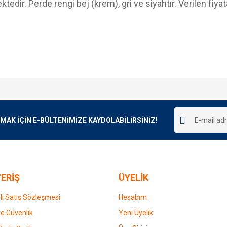
dir. Perde rengi bej (krem), gri ve siyahtır. Verilen fiyata 
e diğer konularda yetersiz gördüğünüz noktaları öneri formunu kullanarak tarafımı
Bu ürüne ilk yorumu siz yapın!
r.
K İÇİN E-BÜLTENİMİZE KAYDOLABİLİRSİNİZ!
Yorum Yaz
ERİŞ
ÜYELİK
i Satış Sözleşmesi
Hesabım
 ve Güvenlik
Yeni Üyelik