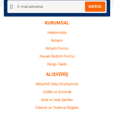
Ürün resmi kalitesiz, bozuk veya görüntülenemiyor.
KAYDOL
Ürün açıklamasında eksik bilgiler bulunuyor.
Ürün bilgilerinde hatalar bulunuyor.
KURUMSAL
Ürün fiyatı diğer sitelerden daha pahalı.
Bu ürüne benzer farklı alternatifler olmalı.
Hakkımızda
İletişim
İletişim Formu
Havale Bildirim Formu
Gönder
Kargo Takibi
ALIŞVERİŞ
Mesafeli Satış Sözleşmesi
Gizlilik ve Güvenlik
İptal ve İade Şartları
Ödeme ve Teslimat Bilgileri