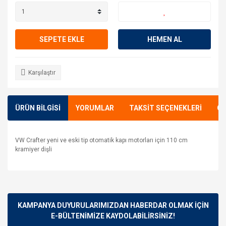
SEPETE EKLE
HEMEN AL
Karşılaştır
ÜRÜN BİLGİSİ
YORUMLAR
TAKSİT SEÇENEKLERİ
ÖN
VW Crafter yeni ve eski tip otomatik kapı motorları için 110 cm
kramiyer dişli
Bu ürünün fiyat bilgisi, resim, ürün açıklamalarında ve diğer
konularda yetersiz gördüğünüz noktaları öneri formunu
Bu ürüne ilk yorumu siz yapın!
kullanarak tarafımıza iletebilirsiniz.
Görüş ve önerileriniz için teşekkür ederiz.
KAMPANYA DUYURULARIMIZDAN HABERDAR OLMAK İÇİN
E-BÜLTENİMİZE KAYDOLABİLİRSİNİZ!
Yorum Yaz