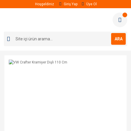
Hoşgeldiniz
Giriş Yap
Üye Ol
ARA