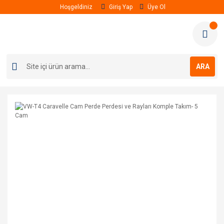
Hoşgeldiniz
Giriş Yap
Üye Ol
ARA