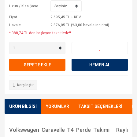
Uzun / Kısa Şase
Fiyat
2.695,45 TL + KDV
Havale
2.876,05 TL (%3,00 havale indirimi)
* 388,74 TL den başlayan taksitlerle!!
SEPETE EKLE
HEMEN AL
Karşılaştır
ÜRÜN BİLGİSİ
YORUMLAR
TAKSİT SEÇENEKLERİ
ÖN
Volkswagen Caravelle T4 Perde Takımı - Raylı