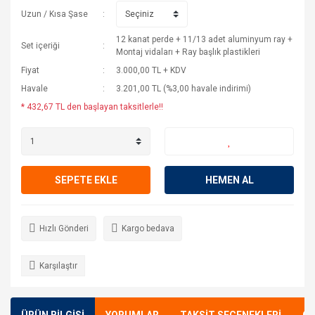
Uzun / Kısa Şase
12 kanat perde + 11/13 adet aluminyum ray +
Set içeriği
Montaj vidaları + Ray başlık plastikleri
Fiyat
3.000,00 TL + KDV
Havale
3.201,00 TL (%3,00 havale indirimi)
* 432,67 TL den başlayan taksitlerle!!
SEPETE EKLE
HEMEN AL
Hızlı Gönderi
Kargo bedava
Karşılaştır
ÜRÜN BİLGİSİ
YORUMLAR
TAKSİT SEÇENEKLERİ
ÖN