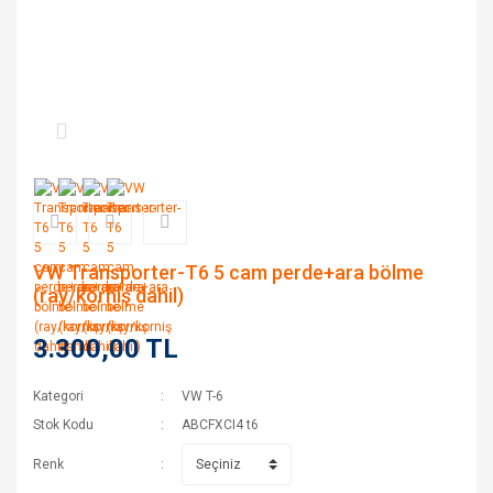
VW Transporter-T6 5 cam perde+ara bölme
(ray/korniş dahil)
3.300,00 TL
Kategori
VW T-6
Stok Kodu
ABCFXCI4 t6
Renk