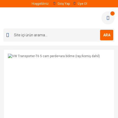
Hoşgeldiniz
Giriş Yap
Üye Ol
ARA