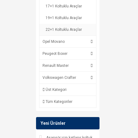
17+1 Koltuklu Araçlar
19+1 Koltuklu Araçlar
22+1 Koltuklu Araçlar
Opel Movano
Peugeot Boxer
Renault Master
Volkswagen Crafter
Üst Kategori
Tüm Kategoriler
Yeni Ürünler
Asansör için katlanır koltuk